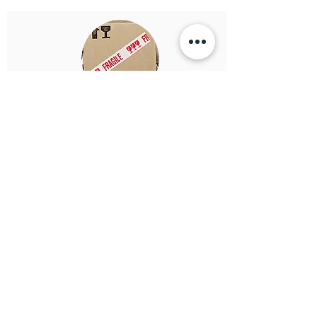
Verzekering
De eigenaar van een object is
verantwoordelijk voor de verzekering van
een object (voor schade en verlies)
onderweg en in het restauratie-atelier. Na
melding bij de verzekeraar valt het object
vaak onder uw inboedelverzekering. Verpak
uw object en/of scherven voor vervoer in
(tissue)papier zonder bedrukking of in
noppenfolie.
Terug